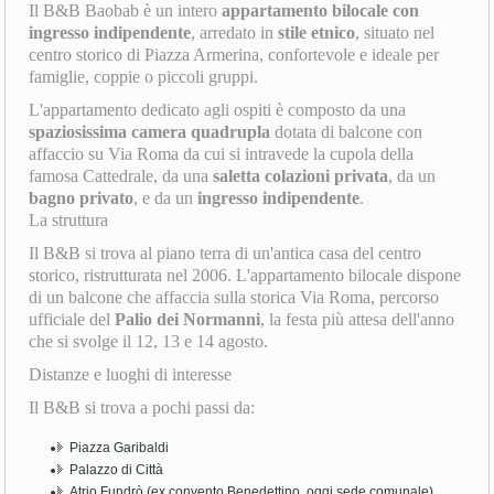
Il B&B Baobab è un intero
appartamento bilocale con
ingresso indipendente
, arredato in
stile etnico
, situato nel
centro storico di Piazza Armerina, confortevole e ideale per
famiglie, coppie o piccoli gruppi.
L'appartamento dedicato agli ospiti è composto da una
spaziosissima camera quadrupla
dotata di balcone con
affaccio su Via Roma da cui si intravede la cupola della
famosa Cattedrale, da una
saletta colazioni privata
, da un
bagno privato
, e da un
ingresso indipendente
.
La struttura
Il B&B si trova al piano terra di un'antica casa del centro
storico, ristrutturata nel 2006. L'appartamento bilocale dispone
di un balcone che affaccia sulla storica Via Roma, percorso
ufficiale del
Palio dei Normanni
, la festa più attesa dell'anno
che si svolge il 12, 13 e 14 agosto.
Distanze e luoghi di interesse
Il B&B si trova a pochi passi da:
Piazza Garibaldi
Palazzo di Città
Atrio Fundrò (ex convento Benedettino, oggi sede comunale)