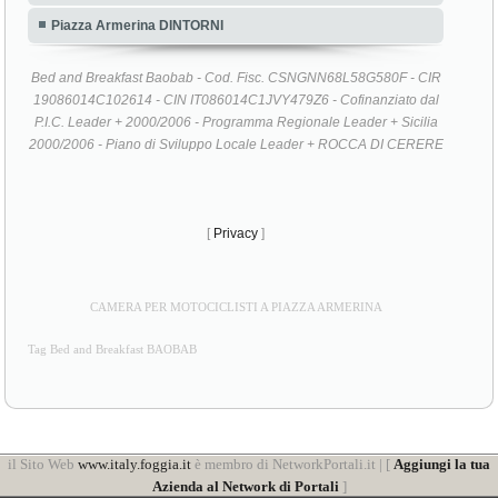
Piazza Armerina DINTORNI
Bed and Breakfast Baobab - Cod. Fisc. CSNGNN68L58G580F - CIR
19086014C102614 - CIN IT086014C1JVY479Z6 - Cofinanziato dal
P.I.C. Leader + 2000/2006 - Programma Regionale Leader + Sicilia
2000/2006 - Piano di Sviluppo Locale Leader + ROCCA DI CERERE
[
Privacy
]
CAMERA PER MOTOCICLISTI A PIAZZA ARMERINA
Tag Bed and Breakfast BAOBAB
il Sito Web
www.italy.foggia.it
è membro di NetworkPortali.it | [
Aggiungi la tua
Azienda al Network di Portali
]