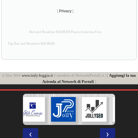
[
Privacy
]
Bed and Breakfast BAOBAB Piazza Armerina Foto
Tag Bed and Breakfast BAOBAB
il Sito Web
www.italy.foggia.it
è membro di NetworkPortali.it | [
Aggiungi la tua
Azienda al Network di Portali
]
❮
❯