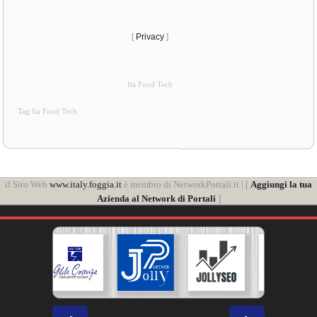
[
Privacy
]
Ita Food Tech
Tag Ita Food Tech
il Sito Web
www.italy.foggia.it
è membro di NetworkPortali.it | [
Aggiungi la tua
Azienda al Network di Portali
]