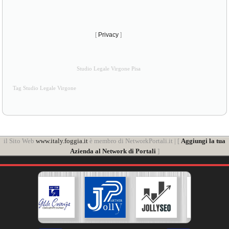
[
Privacy
]
Studio Legale Virgone Pisa
Tag Studio Legale Virgone
il Sito Web
www.italy.foggia.it
è membro di NetworkPortali.it | [
Aggiungi la tua
Azienda al Network di Portali
]