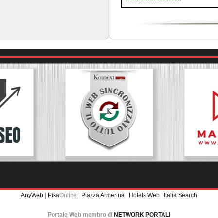
AnyWeb
|
Pisa
Online |
Piazza Armerina
|
Hotels Web
|
Italia Search
Portale Web membro di
NETWORK PORTALI