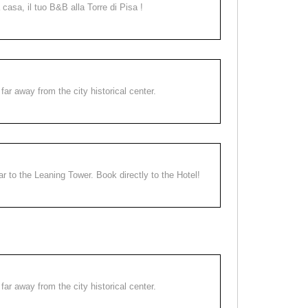
a casa, il tuo B&B alla Torre di Pisa !
far away from the city historical center.
ear to the Leaning Tower. Book directly to the Hotel!
far away from the city historical center.