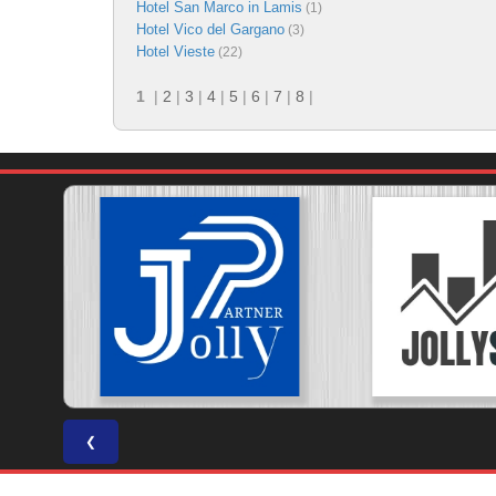
Hotel San Marco in Lamis
(1)
Hotel Vico del Gargano
(3)
Hotel Vieste
(22)
1
|
2
|
3
|
4
|
5
|
6
|
7
|
8
|
❮