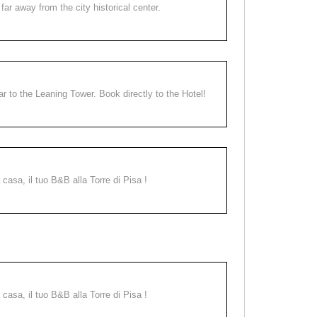
far away from the city historical center.
ear to the Leaning Tower. Book directly to the Hotel!
a casa, il tuo B&B alla Torre di Pisa !
a casa, il tuo B&B alla Torre di Pisa !