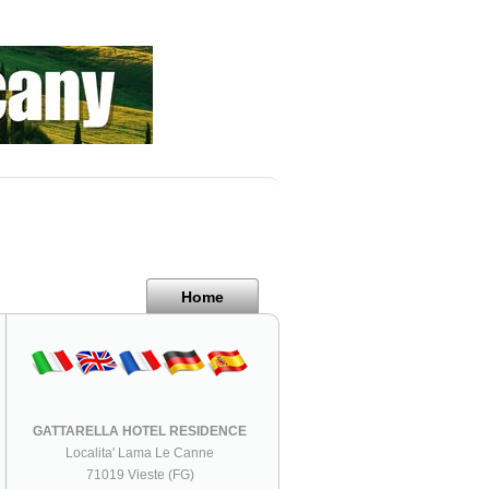
Home
GATTARELLA HOTEL RESIDENCE
Localita' Lama Le Canne
71019 Vieste (FG)