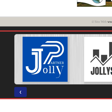
il Sito Web
www
❮