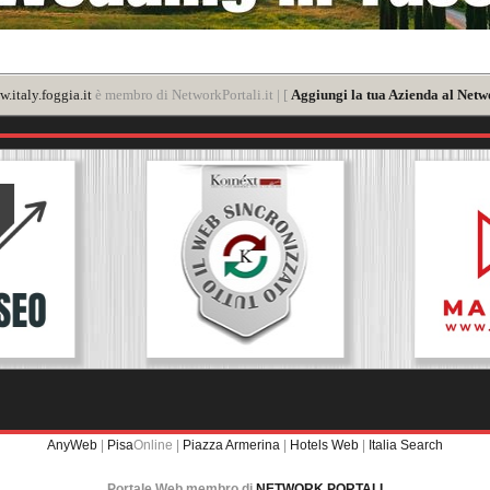
.italy.foggia.it
è membro di NetworkPortali.it | [
Aggiungi la tua Azienda al Netw
AnyWeb
|
Pisa
Online |
Piazza Armerina
|
Hotels Web
|
Italia Search
Portale Web membro di
NETWORK PORTALI