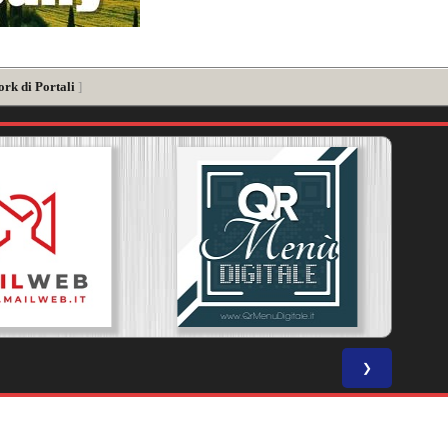
ork di Portali
]
❯